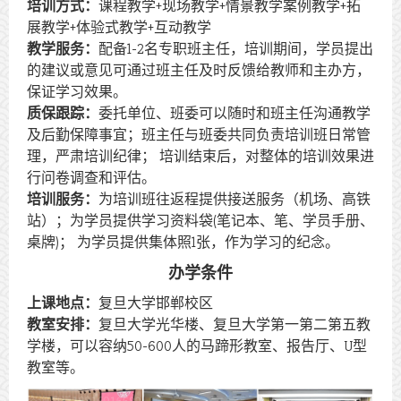
培训方式：
课程教学+现场教学+情景教学案例教学+拓
展教学+体验式教学+互动教学
教学服务：
配备1-2名专职班主任，培训期间，学员提出
的建议或意见可通过班主任及时反馈给教师和主办方，
保证学习效果。
质保跟踪：
委托单位、班委可以随时和班主任沟通教学
及后勤保障事宜；班主任与班委共同负责培训班日常管
理，严肃培训纪律； 培训结束后，对整体的培训效果进
行问卷调查和评估。
培训服务：
为培训班往返程提供接送服务（机场、高铁
站）；为学员提供学习资料袋(笔记本、笔、学员手册、
桌牌)； 为学员提供集体照1张，作为学习的纪念。
办学条件
上课地点：
复旦大学邯郸校区
教室安排：
复旦大学光华楼、复旦大学第一第二第五教
学楼，可以容纳50-600人的马蹄形教室、报告厅、U型
教室等。