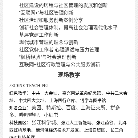
社区建设的历程与社区管理的发展和创新
“互联网+”与社区管理创新
社区治理和服务创新案例分享
创新社会管理体制，提高社会治理现代化水平
基层党建工作创新
现代城市管理的理念与创新
社区党务工作者 心理调适与压力管理
“枫桥经验”与社会治理创新
互联网+社区行政管理与公共服务创新
现场教学
/
SCENE TEACHING
：
、
、
红色教学
中共一大会址
嘉兴南湖革命纪念馆
中共二大会
、
、
、
址
中共四大会址
上海四行仓库
钱学森图书馆
：美团、特斯拉、百度、上海证交所、拼多
知名企业
多、哔哩哔哩、小红书
：张江科学城、
、
、
科技园区
张江人工智能岛
张江药谷
北斗
、
、
、
西虹桥基地
漕河泾经济技术开发区
上海自贸区
长三角
G60科技长廊