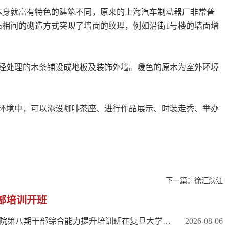
身就富有特色的建筑不同，原来的上海汽车制动器厂非常普
相间的砌造方式突现了墙面的纹理，例如沿街1号楼的墙面增
经处理的木条铺设成地板及装饰外墙。暖色的原木为室外环境
环境中，可以添设咖啡茶座、进行作品展示、时装走秀、举办
下一篇：
徐汇滨江
部培训开班
西昌学院第八期干部综合能力提升培训班在复旦大学开班
2026-08-06