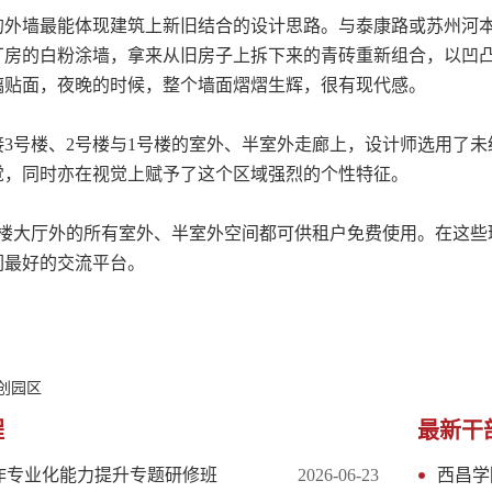
墙最能体现建筑上新旧结合的设计思路。与泰康路或苏州河本
厂房的白粉涂墙，拿来从旧房子上拆下来的青砖重新组合，以凹凸
璃贴面，夜晚的时候，整个墙面熠熠生辉，很有现代感。
号楼、2号楼与1号楼的室外、半室外走廊上，设计师选用了未
觉，同时亦在视觉上赋予了这个区域强烈的个性特征。
大厅外的所有室外、半室外空间都可供租户免费使用。在这些
们最好的交流平台。
文创园区
程
最新干
工作专业化能力提升专题研修班
2026-06-23