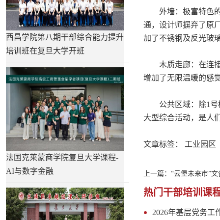
外墙：极富特色的外
通，设计师摒弃了原
西昌学院第八期干部综合能力提升
加了不锈钢及反光玻
培训班在复旦大学开班
木质走廊：在连接3
增加了无限温暖的感
公共区域：除1号楼
大型综合活动，是人
文章标签：
工业园区
法国克莱蒙商学院复旦大学课程-
AI与数字金融
上一篇：
“云堡未来市”
热门干部培训课
2026年基层党务