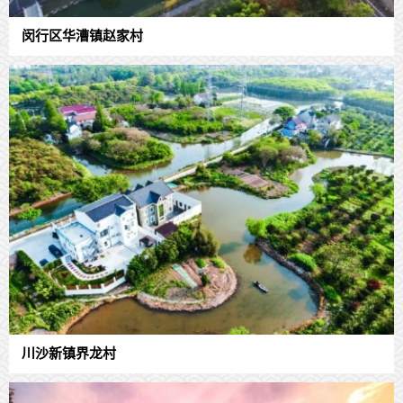
闵行区华漕镇赵家村
川沙新镇界龙村