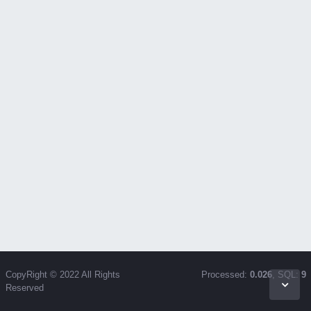
CopyRight © 2022 All Rights
Processed:
0.026
, SQL:
9
Reserved