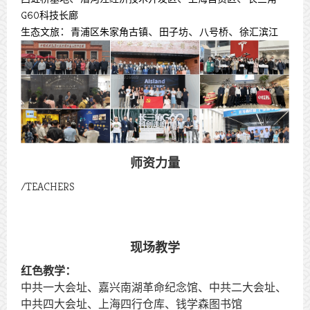
G60科技长廊
：
、
、
、
生态文旅
青浦区朱家角古镇
田子坊
八号桥
徐汇滨江
师资力量
/
TEACHERS
现场教学
红色教学：
中共一大会址、嘉兴南湖革命纪念馆、中共二大会址、
中共四大会址、上海四行仓库、钱学森图书馆