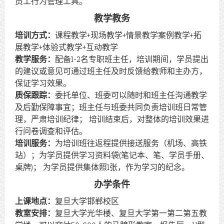
员工行为管理工具。
教学教务
培训方式：
课程教学+现场教学+情景教学案例教学+拓
展教学+体验式教学+互动教学
教学服务：
配备1-2名专职班主任，培训期间，学员提出
的建议或意见可通过班主任及时反馈给教师和主办方，
保证学习效果。
质保跟踪：
委托单位、班委可以随时和班主任沟通教学
及后勤保障事宜；班主任与班委共同负责培训班日常管
理，严肃培训纪律； 培训结束后，对整体的培训效果进
行问卷调查和评估。
培训服务：
为培训班往返程提供接送服务（机场、高铁
站）；为学员提供学习资料袋(笔记本、笔、学员手册、
桌牌)； 为学员提供集体照1张，作为学习的纪念。
办学条件
上课地点：
复旦大学邯郸校区
教室安排：
复旦大学光华楼、复旦大学第一第二第五教