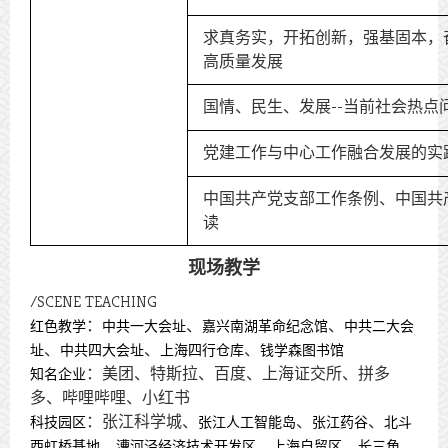
求真务实，开拓创新，强基固本，
高质量发展
国情、民生、发展--当前社会热点
党建工作与中心工作融合发展的实
中国共产党支部工作条例、中国共
读
现场教学
/
SCENE TEACHING
：
、
、
红色教学
中共一大会址
嘉兴南湖革命纪念馆
中共二大会
、
、
、
址
中共四大会址
上海四行仓库
钱学森图书馆
：美团、特斯拉、百度、上海证交所、拼多
知名企业
多、哔哩哔哩、小红书
：张江科学城、
、
、
科技园区
张江人工智能岛
张江药谷
北斗
、
、
、
西虹桥基地
漕河泾经济技术开发区
上海自贸区
长三角